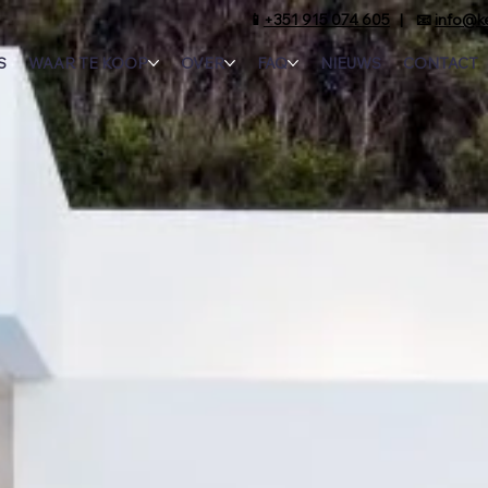
📱
+351 915 074 605
| 📧
info@k
S
WAAR TE KOOP
OVER
FAQ
NIEUWS
CONTACT