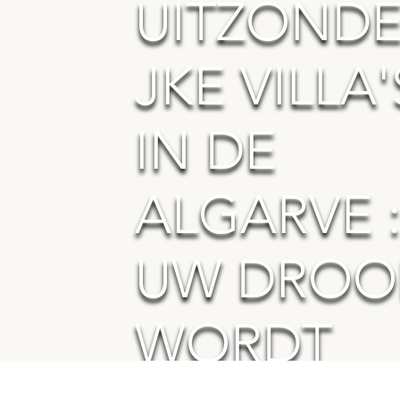
UITZONDE
JKE VILLA'
IN DE
ALGARVE 
UW DRO
WORDT