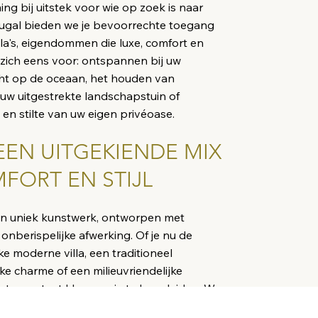
ing bij uitstek voor wie op zoek is naar
ortugal bieden we je bevoorrechte toegang
illa's, eigendommen die luxe, comfort en
 zich eens voor: ontspannen bij uw
ht op de oceaan, het houden van
uw uitgestrekte landschapstuin of
en stilte van uw eigen privéoase.
 EEN UITGEKIENDE MIX
FORT EN STIJL
s een uniek kunstwerk, ontworpen met
onberispelijke afwerking. Of je nu de
e moderne villa, een traditioneel
ke charme of een milieuvriendelijke
 team staat klaar om je te begeleiden. We
n het vinden van je ideale villa tot het