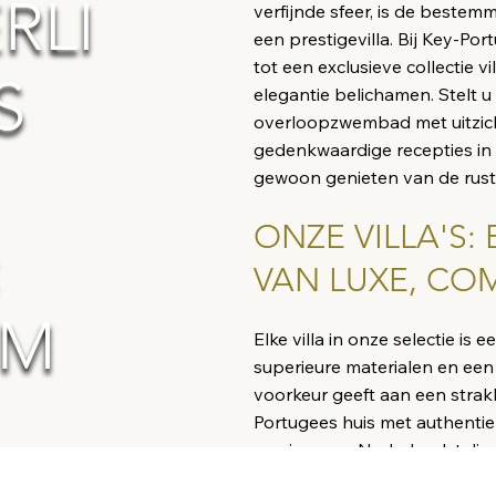
RLI
verfijnde sfeer, is de bestemm
een prestigevilla. Bij Key-P
tot een exclusieve collectie v
S
elegantie belichamen. Stelt u
overloopzwembad met uitzic
gedenkwaardige recepties in 
gewoon genieten van de rust 
ONZE VILLA'S:
:
VAN LUXE, COM
OM
Elke villa in onze selectie i
superieure materialen en een 
voorkeur geeft aan een strakk
Portugees huis met authentie
woning, ons Nederlandstalige
begeleiden je bij elke stap, va