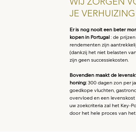
WIJ ZORGEN V
JE VERHUIZIN
Er is nog nooit een beter m
kopen in Portugal
: de prijze
rendementen zijn aantrekkelij
(dankzij het niet belasten v
zijn geen successiekosten.
Bovendien maakt de levenskwa
honing:
300 dagen zon per jaar
goedkope vluchten, gastrono
overvloed en een levenskost d
uw zoekcriteria zal het Key-
door het hele proces van het