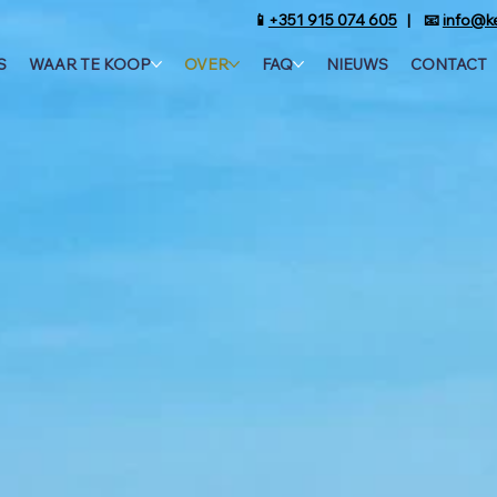
📱
+351 915 074 605
| 📧
info@k
S
WAAR TE KOOP
OVER
FAQ
NIEUWS
CONTACT