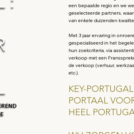
 :
een bepaalde regio en we we
geselecteerde partners, waar
van enkele duizenden kwalit
Met 3 jaar ervaring in onroer
R
gespecialiseerd in het begel
hun zoekcriteria, via assisten
verkoop met een Fransspreke
de verkoop (verhuur, werkzaa
etc.).
L
KEY-PORTUGAL 
PORTAAL VOO
EREND
HEEL PORTUGA
VE