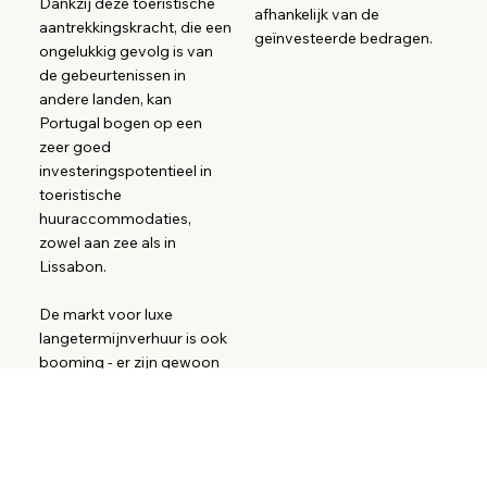
Dankzij deze toeristische
afhankelijk van de
aantrekkingskracht, die een
geïnvesteerde bedragen.
ongelukkig gevolg is van
de gebeurtenissen in
andere landen, kan
Portugal bogen op een
zeer goed
investeringspotentieel in
toeristische
huuraccommodaties,
zowel aan zee als in
Lissabon.
De markt voor luxe
langetermijnverhuur is ook
booming - er zijn gewoon
niet genoeg woningen op
de markt!
5.
6.