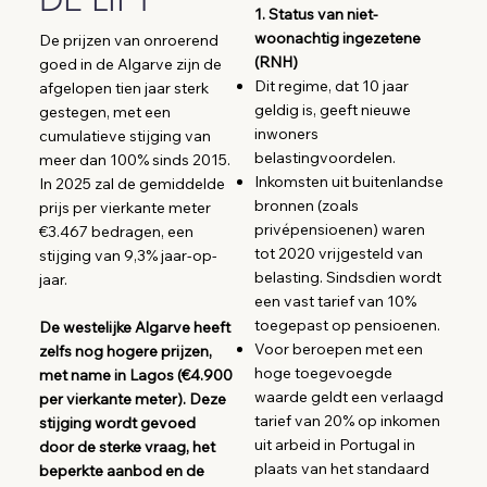
DE LIFT
1. Status van niet-
woonachtig ingezetene
De prijzen van onroerend
(RNH)
goed in de Algarve zijn de
Dit regime, dat 10 jaar
afgelopen tien jaar sterk
geldig is, geeft nieuwe
gestegen, met een
inwoners
cumulatieve stijging van
belastingvoordelen.
meer dan 100% sinds 2015.
Inkomsten uit buitenlandse
In 2025 zal de gemiddelde
bronnen (zoals
prijs per vierkante meter
privépensioenen) waren
€3.467 bedragen, een
tot 2020 vrijgesteld van
stijging van 9,3% jaar-op-
belasting. Sindsdien wordt
jaar.
een vast tarief van 10%
toegepast op pensioenen.
De westelijke Algarve heeft
Voor beroepen met een
zelfs nog hogere prijzen,
hoge toegevoegde
met name in Lagos (€4.900
waarde geldt een verlaagd
per vierkante meter). Deze
tarief van 20% op inkomen
stijging wordt gevoed
uit arbeid in Portugal in
door de sterke vraag, het
plaats van het standaard
beperkte aanbod en de