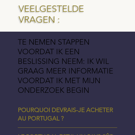
VEELGESTELDE
VRAGEN :
TE NEMEN STAPPEN
VOORDAT IK EEN
BESLISSING NEEM: IK WIL
GRAAG MEER INFORMATIE
VOORDAT IK MET MIJN
ONDERZOEK BEGIN
POURQUOI DEVRAIS-JE ACHETER
AU PORTUGAL ?