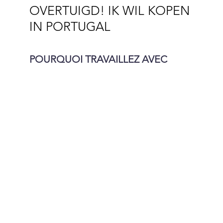
OVERTUIGD! IK WIL KOPEN
IN PORTUGAL
POURQUOI TRAVAILLEZ AVEC
VOUS PLUTÔT QU’UN AUTRE ?
EST-IL POSSIBLE D’OBTENIR UN
FINANCEMENT POUR MON
ACHAT ?
L’ACHAT AU PORTUGAL EST-IL
SÉCURISÉ ?
A COMBIEN S’ÉLÈVENT LES FRAIS
D’ACHATS ?