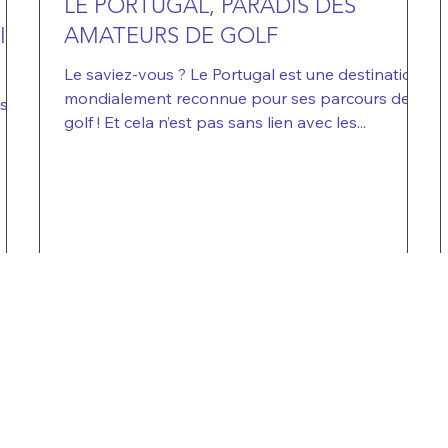
LE PORTUGAL, PARADIS DES
IL
AMATEURS DE GOLF
Le saviez-vous ? Le Portugal est une destination
mondialement reconnue pour ses parcours de
es au
golf ! Et cela n’est pas sans lien avec les...
BILIER DE
OÙ ACHETER EN
ONDES
ALGARVE