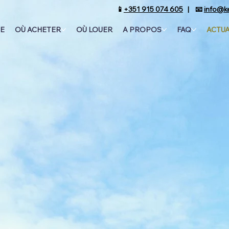
📱
+351 915 074 605
| 📧
info@k
E
OÙ ACHETER
OÙ LOUER
A PROPOS
FAQ
ACTUA