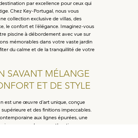
 destination par excellence pour ceux qui
tige. Chez Key-Portugal, nous vous
ne collection exclusive de villas, des
xe, le confort et l'élégance. Imaginez-vous
tre piscine à débordement avec vue sur
tions mémorables dans votre vaste jardin
er du calme et de la tranquillité de votre
 UN SAVANT MÉLANGE
ONFORT ET DE STYLE
on est une œuvre d'art unique, conçue
 supérieure et des finitions impeccables.
 contemporaine aux lignes épurées, une
ugaise avec un charme authentique ou une
ueuse de l'environnement, notre équipe