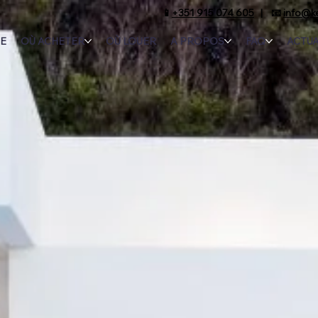
📱
+351 915 074 605
| 📧
info@k
E
OÙ ACHETER
OÙ LOUER
A PROPOS
FAQ
ACTUA