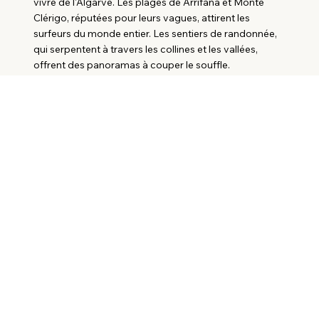
vivre de l'Algarve. Les plages de Arrifana et Monte
Clérigo, réputées pour leurs vagues, attirent les
surfeurs du monde entier. Les sentiers de randonnée,
qui serpentent à travers les collines et les vallées,
offrent des panoramas à couper le souffle.
Les restaurants locaux, qui proposent une cuisine
savoureuse à base de produits frais de la mer et de la
terre, sont l'occasion de découvrir les saveurs de
l'Algarve. Que ce soit pour une retraite paisible ou des
vacances actives, Aljezur est une destination de choix
pour les amoureux de la nature et de l'authenticité.
KEY-PORTUGAL
IMMOBILIER
L'agence Key-Portugal.com​
Rencontrer Mallory Damodice
Pourquoi acheter au Portugal ?